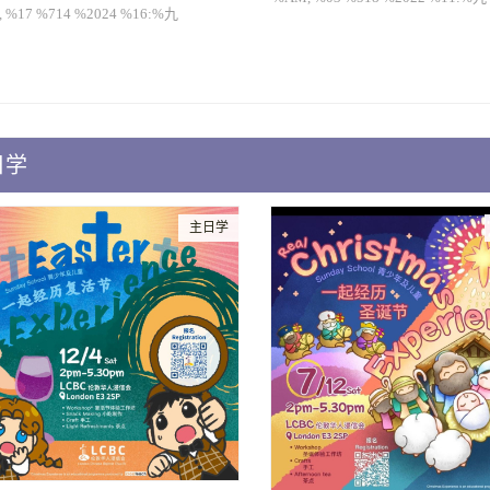
 %17 %714 %2024 %16:%九
日学
主日学