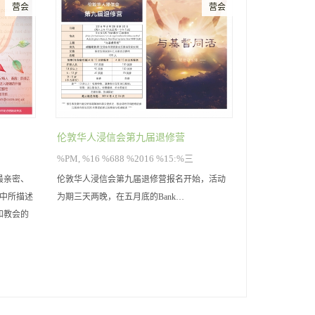
营会
营会
伦敦华人浸信会第九届退修营
%PM, %16 %688 %2016 %15:%三
最亲密、
伦敦华人浸信会第九届退修营报名开始，活动
章中所描述
为期三天两晚，在五月底的Bank…
和教会的