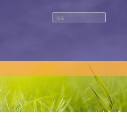
站
内
搜
索