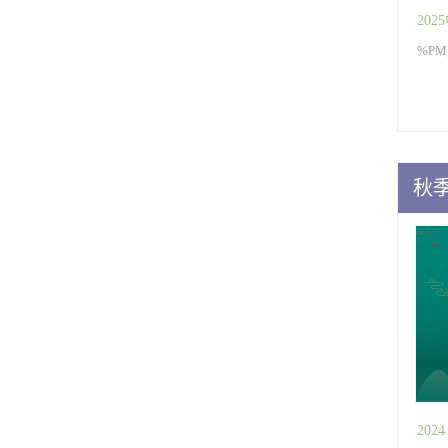
20
%PM,
秋
202