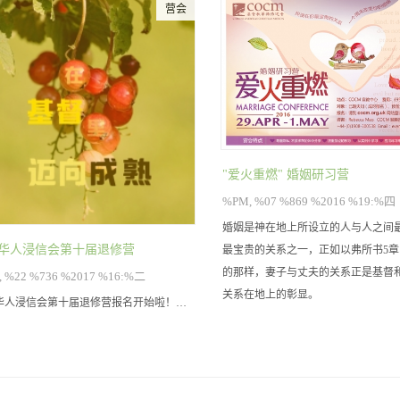
营会
"爱火重燃" 婚姻研习营
%PM, %07 %869 %2016 %19:%四
婚姻是神在地上所设立的人与人之间
华人浸信会第十届退修营
最宝贵的关系之一，正如以弗所书5
的那样，妻子与丈夫的关系正是基督
 %22 %736 %2017 %16:%二
关系在地上的彰显。
华人浸信会第十届退修营报名开始啦！…