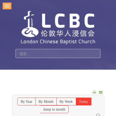
站
内
搜
索
By Year
By Month
By Week
Today
Jump to month